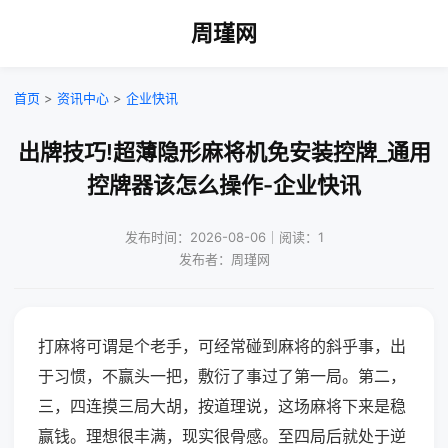
周瑾网
首页
>
资讯中心
>
企业快讯
出牌技巧!超薄隐形麻将机免安装控牌_通用
控牌器该怎么操作-企业快讯
发布时间：2026-08-06｜阅读：1
发布者：周瑾网
打麻将可谓是个老手，可经常碰到麻将的斜乎事，出
于习惯，不赢头一把，敷衍了事过了第一局。第二，
三，四连摸三局大胡，按道理说，这场麻将下来是稳
赢钱。理想很丰满，现实很骨感。至四局后就处于逆