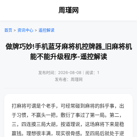
周瑾网
首页
>
资讯中心
>
遥控解读
做牌巧妙!手机蓝牙麻将机控牌器_旧麻将机
能不能升级程序-遥控解读
发布时间：2026-08-08｜阅读：1
发布者：周瑾网
打麻将可谓是个老手，可经常碰到麻将的斜乎事，出
于习惯，不赢头一把，敷衍了事过了第一局。第二，
三，四连摸三局大胡，按道理说，这场麻将下来是稳
赢钱。理想很丰满，现实很骨感。至四局后就处于逆