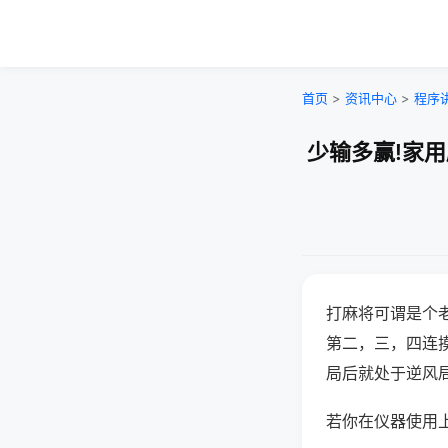
首页
>
资讯中心
>
程序
少输多赢!家
打麻将可谓是个
第二，三，四连
局后就处于逆风
若你在仪器使用上