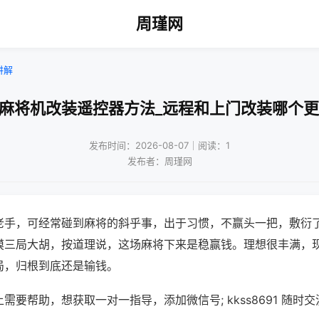
周瑾网
讲解
用麻将机改装遥控器方法_远程和上门改装哪个更
发布时间：2026-08-07｜阅读：1
发布者：周瑾网
老手，可经常碰到麻将的斜乎事，出于习惯，不赢头一把，敷衍
摸三局大胡，按道理说，这场麻将下来是稳赢钱。理想很丰满，
局，归根到底还是输钱。
需要帮助，想获取一对一指导，添加微信号; kkss8691 随时交