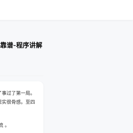
靠谱-程序讲解
了事过了第一局。
现实很骨感。至四
流 。