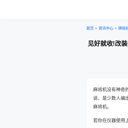
首页
>
资讯中心
>
牌局
见好就收!改
麻将机没有神奇的
说、是少数人编
麻将机。
若你在仪器使用上