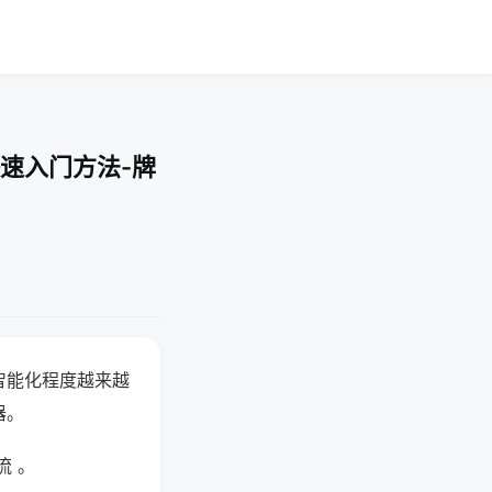
速入门方法-牌
智能化程度越来越
器。
流 。