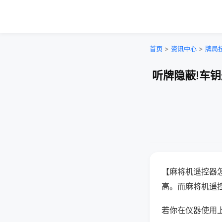
首页
>
资讯中心
>
牌局
听牌隐蔽!车
【麻将机遥控器
高。而麻将机遥
若你在仪器使用上