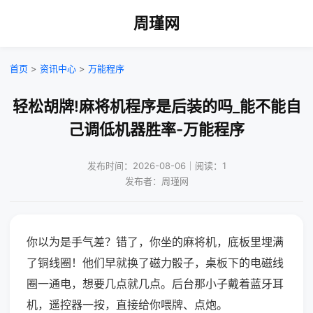
周瑾网
首页
>
资讯中心
>
万能程序
轻松胡牌!麻将机程序是后装的吗_能不能自
己调低机器胜率-万能程序
发布时间：2026-08-06｜阅读：1
发布者：周瑾网
你以为是手气差？错了，你坐的麻将机，底板里埋满
了铜线圈！他们早就换了磁力骰子，桌板下的电磁线
圈一通电，想要几点就几点。后台那小子戴着蓝牙耳
机，遥控器一按，直接给你喂牌、点炮。