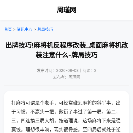
周瑾网
首页
>
资讯中心
>
牌局技巧
出牌技巧!麻将机反程序改装_桌面麻将机改
装注意什么-牌局技巧
发布时间：2026-08-08｜阅读：2
发布者：周瑾网
打麻将可谓是个老手，可经常碰到麻将的斜乎事，出
于习惯，不赢头一把，敷衍了事过了第一局。第二，
三，四连摸三局大胡，按道理说，这场麻将下来是稳
赢钱。理想很丰满，现实很骨感。至四局后就处于逆