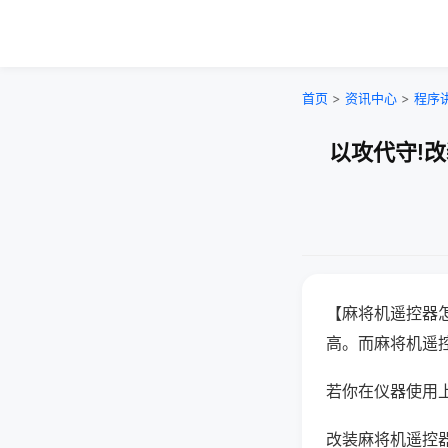
首页
>
资讯中心
>
程序
以攻代守!
【麻将机遥控器
高。而麻将机遥
若你在仪器使用上
改装麻将机遥控