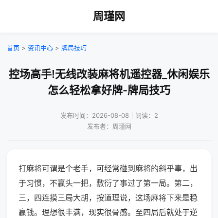
周瑾网
首页
>
资讯中心
>
牌局技巧
控场高手!无线改装麻将机遥控器_休闲娱乐
怎么轻松拿好牌-牌局技巧
发布时间：2026-08-08｜阅读：2
发布者：周瑾网
打麻将可谓是个老手，可经常碰到麻将的斜乎事，出
于习惯，不赢头一把，敷衍了事过了第一局。第二，
三，四连摸三局大胡，按道理说，这场麻将下来是稳
赢钱。理想很丰满，现实很骨感。至四局后就处于逆