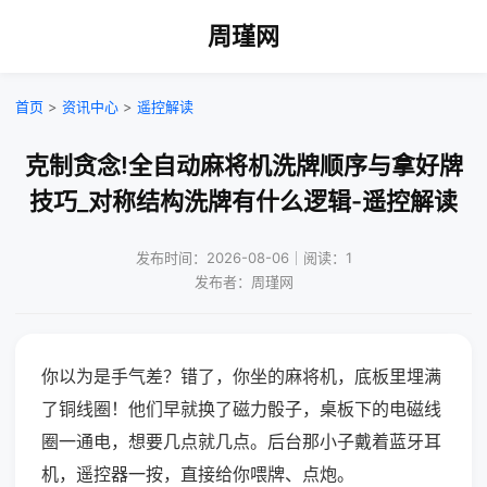
周瑾网
首页
>
资讯中心
>
遥控解读
克制贪念!全自动麻将机洗牌顺序与拿好牌
技巧_对称结构洗牌有什么逻辑-遥控解读
发布时间：2026-08-06｜阅读：1
发布者：周瑾网
你以为是手气差？错了，你坐的麻将机，底板里埋满
了铜线圈！他们早就换了磁力骰子，桌板下的电磁线
圈一通电，想要几点就几点。后台那小子戴着蓝牙耳
机，遥控器一按，直接给你喂牌、点炮。