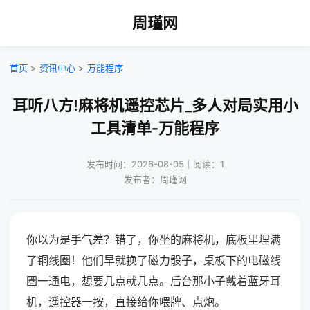
周瑾网
首页
>
资讯中心
>
万能程序
耳听八方!麻将机遥控芯片_多人对局实用小
工具清单-万能程序
发布时间：2026-08-05｜阅读：1
发布者：周瑾网
你以为是手气差？错了，你坐的麻将机，底板里埋满
了铜线圈！他们早就换了磁力骰子，桌板下的电磁线
圈一通电，想要几点就几点。后台那小子戴着蓝牙耳
机，遥控器一按，直接给你喂牌、点炮。