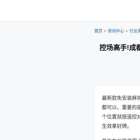
首页
>
资讯中心
>
行业
控场高手!成
最新款免安装麻
都可以、重要的是
个位置就按遥控
生效拿好牌。