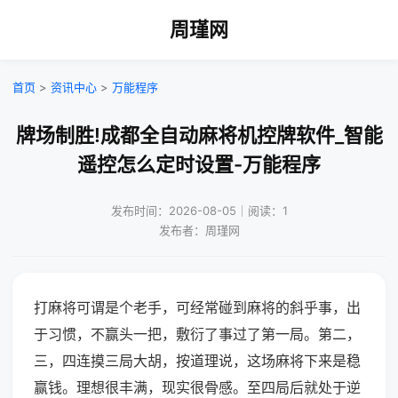
周瑾网
首页
>
资讯中心
>
万能程序
牌场制胜!成都全自动麻将机控牌软件_智能
遥控怎么定时设置-万能程序
发布时间：2026-08-05｜阅读：1
发布者：周瑾网
打麻将可谓是个老手，可经常碰到麻将的斜乎事，出
于习惯，不赢头一把，敷衍了事过了第一局。第二，
三，四连摸三局大胡，按道理说，这场麻将下来是稳
赢钱。理想很丰满，现实很骨感。至四局后就处于逆